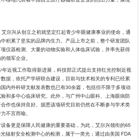
。
，艾尔兴从创立之初就坚定扛起青少年眼健康事业的使命，通
场中积累了坚实的品牌内生力。产品上市之前，整个研发团队
百项仪器检测、大量的动物实验和人体临床试验，并率先获得
内的领军企业。
青少年近视工作取得新进展，科技部正式提出支持红光控制近视
计数据，依托产学研联合建设，目前与技术相关的专利已经累
国内外科研文献发表数也已有30余篇，包括但不限于多项动
试验和多中心临床研究。此外，与广州中山眼科、上海眼病防
研合作也保持良好。据悉该项研究目前仍然在不断参与学术类
潜力不言而喻。
设备更是保障人民健康的重要基础，为此，艾尔兴领衔的65
内光辐射安全检测中心的检测，属于一类光；通过由美国 FDA