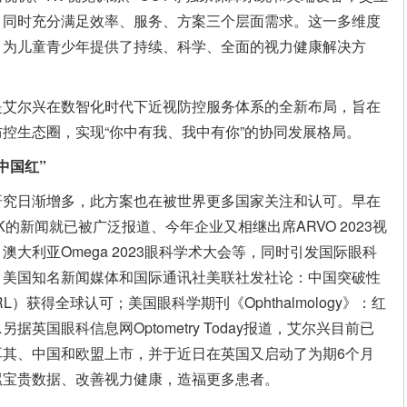
，同时充分满足效率、服务、方案三个层面需求。这一多维度
，为儿童青少年提供了持续、科学、全面的视力健康解决方
是艾尔兴在数智化时代下近视防控服务体系的全新布局，旨在
控生态圈，实现“你中有我、我中有你”的协同发展格局。
中国
红
”
研究日渐增多，此方案也在被世界更多国家关注和认可。早在
的新闻就已被广泛报道、今年企业又相继出席ARVO 2023视
大利亚Omega 2023眼科学术大会等，同时引发国际眼科
，美国知名新闻媒体和国际通讯社美联社发社论：中国突破性
）获得全球认可；美国眼科学期刊《Ophthalmology》：红
英国眼科信息网Optometry Today报道，艾尔兴目前已
其、中国和欧盟上市，并于近日在英国又启动了为期6个月
累宝贵数据、改善视力健康，造福更多患者。