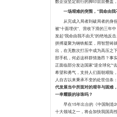
数企业坚定前行的脚印层层叠盖
一场艰难的突围，
“我命由我
从完成入局者到破局者的身
被“十面埋伏”、营收下滑的三年
发起“我命由我不由天”的绝地反
拼搏凝聚为钢铁船桨，用智慧铸
出，在无数次打压中成为高压之
部手机，何必这样群情激昂？事
正面临部分发达国家“逆全球化”
希望和勇气，支持人们面朝艰险
人自古以来秉承不变的处世信条
代发展当中所面对的艰辛与困难
一串耀眼的珍珠
吗？
早在15年出台的《中国制造
十大领域之一，将会加快我国高性