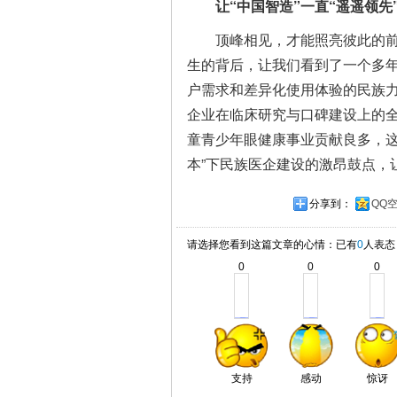
让“中国智造”一直“遥遥领先
顶峰相见，才能照亮彼此的
生的背后，让我们看到了一个多
户需求和差异化使用体验的民族
企业在临床研究与口碑建设上的
童青少年眼健康事业贡献良多，这
本”下民族医企建设的激昂鼓点，
分享到：
QQ
请选择您看到这篇文章的心情：已有
0
人表态
0
0
0
支持
感动
惊讶