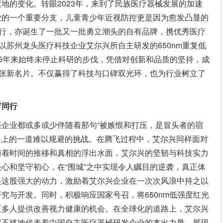
地的变化。转眼2023年，来到了民族医疗器械发展的加速
业的一个重要分支，儿童青少年近视防控更是因为愈发凸显的
执行，亦诞生了一批又一批勇立潮头的自有品牌，携优秀医疗
以苏州龙头医疗科技企业艾尔兴所自主研发的650nm重复低
5年来始终未停止科研的步伐，凭借对创新和品质的坚持，成
一张新名片。不仅赢得了科技与口碑双光环，也为行业树立了
”同行
企业都或多或少伴随着那句“被嫉恨和打压，是冒头者的宿
长路上的一道难以规避的挑战。在腾飞过程中，艾尔兴同样面对
随着时间的推移和真相的浮出水面，艾尔兴的坚韧与科技实力
心和坚守初心，在“围城”之中实现令人瞩目的逆袭，真正体
是这股强大的动力，激励着艾尔兴企业在一次次风浪中持之以
究与开发。同时，积极响应国家号召，将650nm低强度红光
更多人提供改善视力健康的机会。在全球化的道路上，艾尔兴
定不移地代表着中国自主医疗器械研发企业的杰出力量，展现