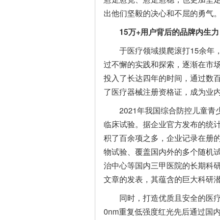
出他们坚毅的决心和不屈的勇气
1
5
万+用户背后的
品牌内生力
于医疗领域摸爬滚打15余年
过不懈的实践和探索，逐渐在市
投入了长达四年的时间，通过数
了医疗器械注册资格证，成为业
2021年我国综合防控儿童
临床试验。据企业官方发布的统
积了百余项之多，企业记录在册的
物试验、覆盖国内外的多个随机
治中心等国内三甲医院的长期科
文章的发表，其蕴含的巨大科研
同时，打造优质且安全的医疗
0nm重复低强度红光先后通过国