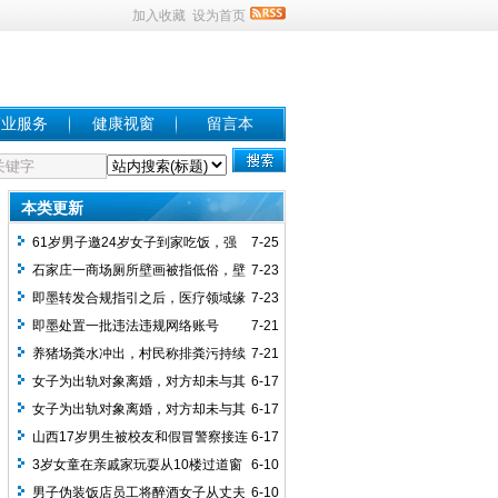
加入收藏
设为首页
商业服务
健康视窗
留言本
本类更新
61岁男子邀24岁女子到家吃饭，强
7-25
抱触摸对方敏感部位被拘，女方起诉索赔
石家庄一商场厕所壁画被指低俗，壁
7-23
超9000元，男子称被陷害，法院判了
画中男子仅穿内裤，摆挑逗姿势引家长担
即墨转发合规指引之后，医疗领域缘
7-23
忧，该商场2016年曾因同类问题被报道
何有人“装睡”——由即墨医疗机构吕杰“出
即墨处置一批违法违规网络账号
7-21
事”再敲行业警钟?
养猪场粪水冲出，村民称排粪污持续
7-21
约20年，附近多株杨树枯死；河北承德县
女子为出轨对象离婚，对方却未与其
6-17
环境局：粪池围堰损坏，已立案
结婚，两人多次闹分手后自杀，家属索赔
女子为出轨对象离婚，对方却未与其
6-17
20万元一审被驳回
结婚，两人多次闹分手后自杀，家属索赔
山西17岁男生被校友和假冒警察接连
6-17
20万元一审被驳回
两次殴打，警方：已提级处理
3岁女童在亲戚家玩耍从10楼过道窗
6-10
户坠亡，期间母亲先行回家、亲戚外出买
男子伪装饭店员工将醉酒女子从丈夫
6-10