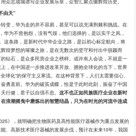
，用众志成城谱写企业发展乐章，众智汇聚点缀辉煌历史。
不由天”
份转变，华为走的并不容易，甚至可以说充满荆棘和挑战。在
中，华为不曾抱怨，没有气馁，他们选择的，是以实干之风，
击。这条路，是新时代中华企业之路，是以初心标定航向，将
就辉煌梦想的璀璨之旅，是在无数次的坚守和付出中脱颖而
下的钻石，是众多民营企业之榜样。或许有人会说，不就是一
实上，在中国进一步推进改革开放、拥抱全球化的当下，世界
“去全球化”的保守主义寒流。在这种背景下，人们太需要信心、
，奋勇直前。华为的破茧成蝶，恰是于此时此刻，振奋了中国
：天行健，君子以自强不息。
这不也
正如
民族
医疗企业
在新时
，在浪潮摇曳中磨炼出的智慧结晶，
只为
在时光的河流中连成
2025》，就明确把生物医药及高性能医疗器械作为重点发展的
能、高新技术医疗器械的发展步伐，预计在未来10年，我国