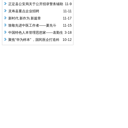
研究中心挂牌成立，矢志打造全球最大的
正定县公安局关于公开招录警务辅助
11-9
NMN原料生产基地！
人员的公告
灵寿县重点企业招聘
11-11
新时代 新作为 新篇章
11-17
致敬先进中医工作者——夏先斗
11-15
中国特色人本管理思想家——袁勤生
3-18
聚焦“华为样本” ，国民医企打造科
10-12
技 “智造”新格局