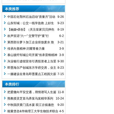
菜；一审判亲戚赔91万，小区开发商及物
身边带走性侵，获刑3年6个月
本类推荐
业赔60万
中国石化鄂州石油启动“质量月”活动
9-26
多维发力筑牢质量防线
山东邹城：公交一线学急救 上好生
9-23
命“必修课”
【融媒•原创】（关注皇家贝贝摔伤
8-19
幼婴系列之一）即墨：“皇家贝贝幼婴护理
欢声笑语“六一” 交警守护“童”行
6-2
存安全隐患，宝妈请避坑！”
莱西部分萝卜加工企业排放废水 致
3-21
水渠绿藻疯长
传承向善精神 闪耀青春力量
3-9
泰山玻纤邹城公司开展“传承雷锋精神
3-9
践行志愿服务”活动
兴业银行虚假宣传引诱投资者上当受
9-30
骗
即墨海尔产创城东方学府交房，业主
8-23
表示很失望
一滕建设在青岛即墨重点工程因欠薪
7-15
被民工举报偷工减料
本类排行
把爱撒向平安交通，用情谱写人生篇
11-8
章——记山东省诸城市交通警察曹云峰
熊教授灵芝首乌养发乌发精华系列
10-24
产品发布会在广州举行
中秋国庆黄门流水宴 双江古镇邀您
9-20
来打卡
能量堡垒&华南理工大学生物技术联合
4-5