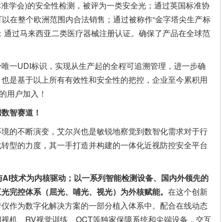
家标准学会)的安全性检测，被评为一类安全光；通过英国标准协
品可以在整个欧洲范围内合法销售；通过被称作“金字塔尖生产标
证；通过马来西亚二类医疗器械注册认证。确保了产品在全球范
唯一UDI标识，实现从生产起的全程可追溯管理，进一步确
。也是基于以上所有有效性和安全性的把控，企业至今累积用
多的用户加入！
腾数智赛道！
环境的不断演变，艾尔兴也是敏锐地察觉到数智化需求对于行
化转型的力度，其一手打造并构建的一体化近视防控安全平台
与AI技术为内核驱动
；
以一系列智能检测设备、国内外领先的
三光
完控
体系
（屈光、哺光、视光）
为外核赋能。
在这个创新
疗仪作为数字化解决方案的一部分植入体系中。配合在线动态
视机、RV视觉训练、OCT等独家保障系统和尖端设备，交互