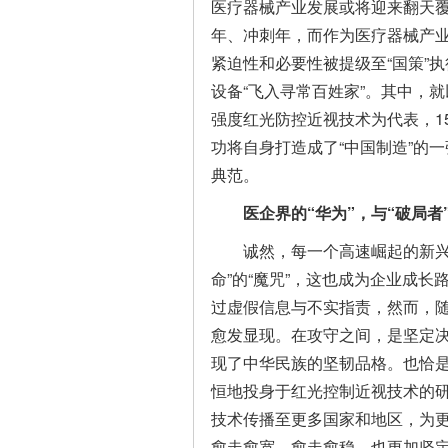
医疗器械产业发展或将迎来翻天覆
年、冲刺年，而作为医疗器械产
紧迫性和必要性被提级至“国策”
设备“飞入寻常百姓家”。其中，就
强度红光防控近视技术为代表，1
功将自身打造成了“中国制造”的
典范。
医企界的“华为”，
与“破局者
诚然，每一个高速崛起的新兴
命”的“魔咒”，这也成为企业成
过虚假信息与不实指责，然而，
愈发显现。在攻守之间，是坚定决
现了中华民族的坚韧品格。也恰
恒地投身于红光控制近视技术的研
技术传播至更多国家和地区，为
愈走愈宽、愈走愈稳，也更加坚