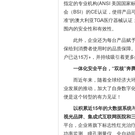
指定的专业机构(ANSI 美国国
会（BSI）的CE认证，使得产
准”的澳大利亚TGA医疗器械认
围内的安全性和有效性。
此外，企业还为每台产品赋予
保给到消费者使用时的品质保障
户已达15万+，并持续吸引着更
一体化安全平台，“双核”奔
而近年来，随着全球经济大
业发展的推动，加大了自身数字
便是这个转型的有力见证！
以积累近
15年的大数据
系统
视光品牌、集成式互联网医院和
平台，企业将旗下标志性红光治
功率监测、瞳孔测量仪、全自动同