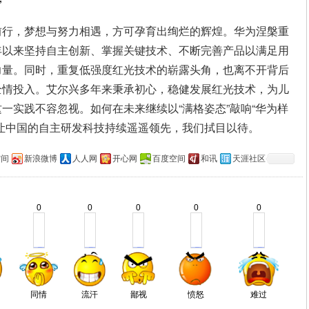
”
前行，梦想与努力相遇，方可孕育出绚烂的辉煌。华为涅槃重
年以来坚持自主创新、掌握关键技术、不断完善产品以满足用
力量。同时，重复低强度红光技术的崭露头角，也离不开背后
全情投入。艾尔兴多年来秉承初心，稳健发展红光技术，为儿
一实践不容忽视。如何在未来继续以“满格姿态”敲响“华为样
让中国的自主研发科技持续遥遥领先，我们拭目以待。
空间
新浪微博
人人网
开心网
百度空间
和讯
天涯社区
0
0
0
0
0
同情
流汗
鄙视
愤怒
难过