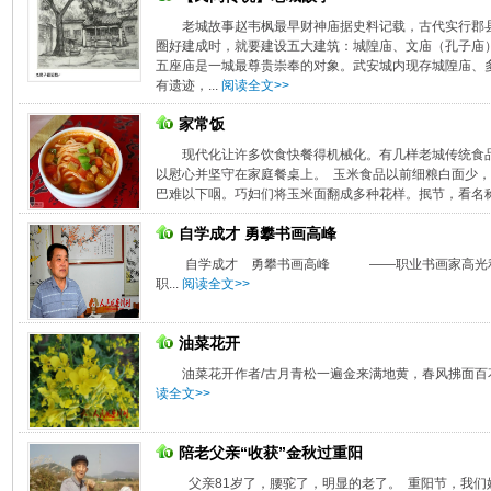
老城故事赵韦枫最早财神庙据史料记载，古代实行郡
圈好建成时，就要建设五大建筑：城隍庙、文庙（孔子庙
五座庙是一城最尊贵崇奉的对象。武安城内现存城隍庙、
有遗迹，...
阅读全文>>
家常饭
现代化让许多饮食快餐得机械化。有几样老城传统食
以慰心并坚守在家庭餐桌上。 玉米食品以前细粮白面少
巴难以下咽。巧妇们将玉米面翻成多种花样。抿节，看名称
自学成才 勇攀书画高峰
自学成才 勇攀书画高峰 ——职业书画家高光利
职...
阅读全文>>
油菜花开
油菜花开作者/古月青松一遍金来满地黄，春风拂面百花
读全文>>
陪老父亲“收获”金秋过重阳
父亲81岁了，腰驼了，明显的老了。 重阳节，我