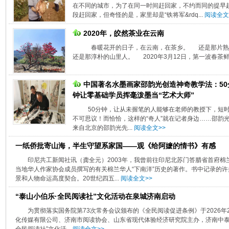
在不同的城市，为了在同一时间赶回家，不约而同的提早赶
段赶回家，但奇怪的是，家里却是“铁将军&rdq...
阅读全文
2020年，皎然茶业在云南
春暖花开的日子，在云南，在茶乡。 还是那片熟
还是那淳朴的山里人。 2020年3月12日，第一波春茶鲜叶
中国著名水墨画家邵韵光创造神奇教学法：50
钟让零基础学员挥毫泼墨当“艺术大师”
50分钟，让从未握笔的人能够在老师的教授下，短
不可思议！而恰恰，这样的“奇人”就在记者身边……邵韵光
来自北京的邵韵光先...
阅读全文>>
一纸侨批寄山海，半生守望系家国——观《给阿嬷的情书》有感
印尼共工新闻社讯（龚全元）2003年，我曾前往印尼北苏门答腊省首府
当地华人作家协会成员撰写的有关棉兰华人“下南洋”历史的著作。书中记录的
景和人物命运高度契合。20世纪四五...
阅读全文>>
“泰山小伯乐·全民阅读社”文化活动在泉城济南启动
为贯彻落实国务院第73次常务会议颁布的《全民阅读促进条例》于2026
化传媒有限公司、济南市阅读协会、山东省现代体验经济研究院主办，济南中泰