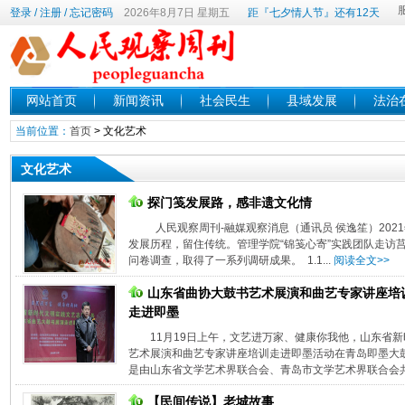
登录
/
注册
/
忘记密码
2026年8月7日 星期五
距『七夕情人节』还有12天
网站首页
新闻资讯
社会民生
县域发展
法治
当前位置：
首页
>
文化艺术
文化艺术
探门笺发展路，感非遗文化情
人民观察周刊-融媒观察消息（通讯员 侯逸笙）2021
发展历程，留住传统。管理学院“锦笺心寄”实践团队走访
问卷调查，取得了一系列调研成果。 1.1...
阅读全文>>
山东省曲协大鼓书艺术展演和曲艺专家讲座培
走进即墨
11月19日上午，文艺进万家、健康你我他，山东省
艺术展演和曲艺专家讲座培训走进即墨活动在青岛即墨大鼓
是由山东省文学艺术界联合会、青岛市文学艺术界联合会共同
【民间传说】老城故事