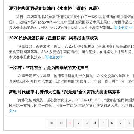
夏羽翎和夏羽砚姐妹油画《水南桥上望资江晚霞》
近日，武冈双胞胎姐妹夏羽翎和夏羽砚创作了一系列具有满满的家乡情怀
霞》。这幅作品不仅在2025年北京中国油画院国际艺术展上展出，并携作品在2
典大会上精艳亮相，作为两位19岁的小姑娘，出生于湖南省邵阳...
阅读全文>>
2026长沙掼蛋联赛（星超联赛）揭幕战圆满成功
冬阳暖照，茶香溢满。近日，2026长沙掼蛋联赛（星超联赛）揭幕战第1
美食茶馆圆满落幕。52名参赛选手两两搭档、同台竞技，在牌桌之上斗智斗勇
本次赛事是由长沙市...
阅读全文>>
王泓君：丝路福船，是为国奉献的文化担当
在声音沉寂的世界里，他用双手雕刻时代的回响；在文化交融的丝路上，
耳失聪却心怀祖国的艺术家，以“丝路福船”为媒介，十年磨一剑，将 “一带一路”倡
舞动时代旋律 礼赞伟大征程 “跟党走”全民舞蹈大赛圆满落幕
舞步飞扬颂党恩，凝心聚力向未来。2026年1月13日，“跟党走”全民舞
民同跳一支舞，同唱一首歌，同奏一首曲”为主题的文化盛宴圆满落幕。活动自1月
文>>
1
2
3
4
5
6
7
8