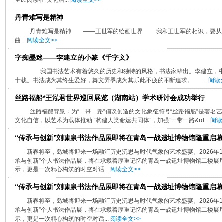
全民阅读社”文化活...
阅读全文>>
丹青难写是精神
丹青难写是精神 ——王世军的绘画世界 我和王世军的相识，要从上
曲...
阅读全文>>
字痴墨迷——李建立的小篆《千字文》
我国书法艺术有着悠久的历史和独特的风格，书法家辈出。李建立，中
十载。书法成为其终生爱好，舞文弄墨成为其乐此不疲的不断追求。 ...
阅读
丝路福船*王泓君世界巡回展览（湖南站）学术研讨会成功举行
丝路福船背景：为“一带一路”倡议创造的文化象征符号“丝路福船”是著名
文化自信，以艺术为载体推动 “构建人类命运共同体”，加强“一带一路&rd...
阅读
“传承与创新”刘啸泉书法作品展即将在青岛一战遗址博物馆隆重启
新春将至，岛城将迎来一场融汇历史沉思与时代气象的艺术盛宴。2026年1
承与创新”个人书法作品展，将在承载着厚重记忆的青岛一战遗址博物馆二楼展
示，更是一次精心构筑的时空对话...
阅读全文>>
“传承与创新”刘啸泉书法作品展即将在青岛一战遗址博物馆隆重启
新春将至，岛城将迎来一场融汇历史沉思与时代气象的艺术盛宴。2026年1
承与创新”个人书法作品展，将在承载着厚重记忆的青岛一战遗址博物馆二楼展
示，更是一次精心构筑的时空对话...
阅读全文>>