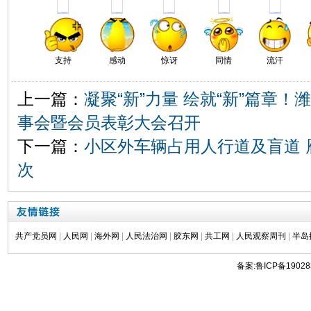
支持
感动
惊讶
同情
流汗
上一篇：
凝聚“新”力量 绘就“新”篇章
事会暨会员表彰大会召开
下一篇：
小区外车辆占用人行道及盲道 
次
共产党员网
|
人民网
|
海外网
|
人民法治网
|
胶东网
|
共工网
|
人民观察周刊
|
半岛
备案:鲁ICP备19028