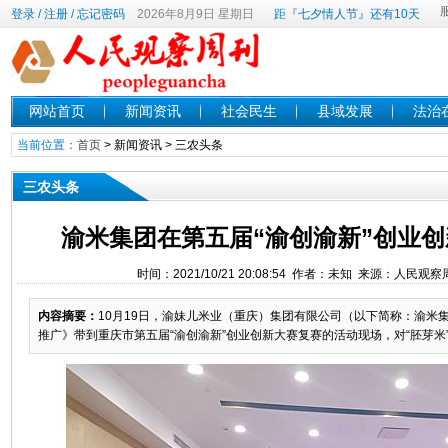
登录
/
注册
/
忘记密码
2026年8月9日 星期日
距『七夕情人节』还有10天
网站首页
新闻资讯
社会民生
县域发展
法治
当前位置：
首页
>
新闻资讯
>
三农头条
三农头条
渝米集团在第五届“渝创渝新”创业
时间：2021/10/21 20:08:54 作者：未知 来源：人民观
内容摘要：
10月19日，渝妹儿米业（重庆）集团有限公司（以下简称：渝米
推广》带到重庆市第五届“渝创渝新”创业创新大赛复赛的活动现场，对“胚芽米”—