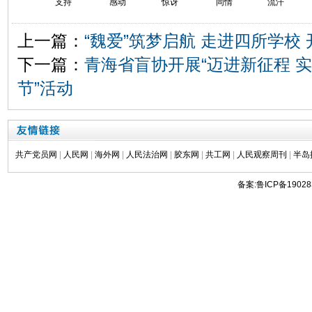
支持
感动
惊讶
同情
流汗
上一篇：
“魏爱”筑梦启航 走进四所学校
下一篇：
青海省盲协开展“迈进新征程 
节”活动
共产党员网
|
人民网
|
海外网
|
人民法治网
|
胶东网
|
共工网
|
人民观察周刊
|
半岛
备案:鲁ICP备19028