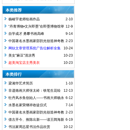
入选中国美术家协会主办的泾上丹青—
本类推荐
2025写意画作品展
杨峻宇老师绘画作品
2-10
“丹青博物•文兴即墨”在即墨博物馆举
12-9
办
自学成才 勇攀书画高峰
9-14
中国著名水墨画家邵韵光创造神奇教
2-23
学法：50分钟让零基础学员挥毫泼墨当“艺
网钛文章管理系统广告位解析全集
10-24
术大师”
美女"麻豆"清凉秀
10-23
超美淘宝店主秀美衣
10-23
本类排行
梁湘华艺术简历
1-10
非遗烙画大师张太岭：铁笔生花绘
12-13
乾坤 中外文化传美名
牡丹风水鱼创始人——书画大师杨永
6-12
峰
水墨名家荣继祥收徒仪式
7-14
中国著名水墨画家邵韵光创造神奇教
2-23
学法：50分钟让零基础学员挥毫泼墨当“艺
借古开今、推陈出新——读王阔海新
6-19
术大师”
汉画的几点体会
书法家周志星书法作品欣赏
10-12