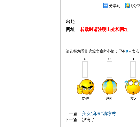
分享到：
QQ
出处：
网址：
转载时请注明出处和网址
请选择您看到这篇文章的心情：已有
0
人表态
0
0
0
支持
感动
惊讶
上一篇：
美女"麻豆"清凉秀
下一篇：没有了