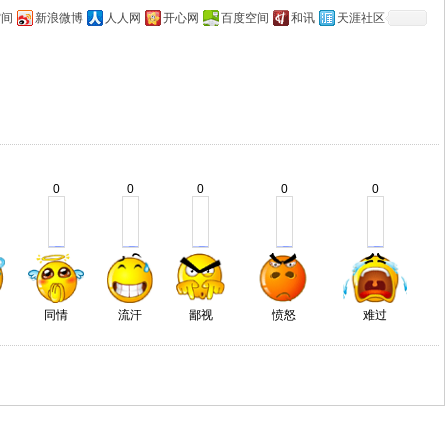
空间
新浪微博
人人网
开心网
百度空间
和讯
天涯社区
0
0
0
0
0
同情
流汗
鄙视
愤怒
难过