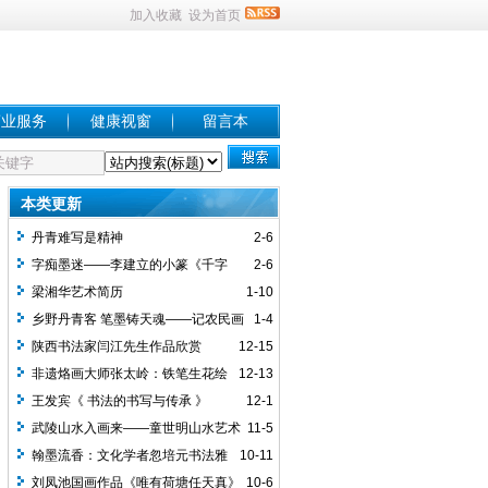
加入收藏
设为首页
商业服务
健康视窗
留言本
本类更新
丹青难写是精神
2-6
字痴墨迷——李建立的小篆《千字
2-6
文》
梁湘华艺术简历
1-10
乡野丹青客 笔墨铸天魂——记农民画
1-4
家周经纬
陕西书法家闫江先生作品欣赏
12-15
非遗烙画大师张太岭：铁笔生花绘
12-13
乾坤 中外文化传美名
王发宾《 书法的书写与传承 》
12-1
武陵山水入画来——童世明山水艺术
11-5
墨韵天成
翰墨流香：文化学者忽培元书法雅
10-11
赏
刘凤池国画作品《唯有荷塘任天真》
10-6