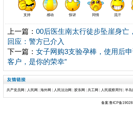
支持
感动
惊讶
同情
流汗
上一篇：
00后医生南太行徒步坠崖身亡
回应：警方已介入
下一篇：
女子网购3支验孕棒，使用后申
客户，是你的荣幸”
共产党员网
|
人民网
|
海外网
|
人民法治网
|
胶东网
|
共工网
|
人民观察周刊
|
半岛
备案:鲁ICP备19028