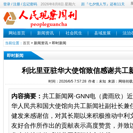
登录
/
注册
/
忘记密码
2026年8月8日 星期六
距『七夕情人节』还有11天
网站首页
新闻资讯
社会民生
县域发展
法治
当前位置：
首页
>
新闻资讯
>
即时新闻
即时新闻
利比里亚驻华大使馆致信感谢共工
时间：2026/6/5 7:57:28 作者：未知 来源：网络转
内容摘要：
共工新闻网·GNN电（龚雨欣）
华人民共和国大使馆向共工新闻社副社长兼
健发来感谢信，对其长期以来积极推动中利
友好合作所作出的贡献表示高度赞赏，并致