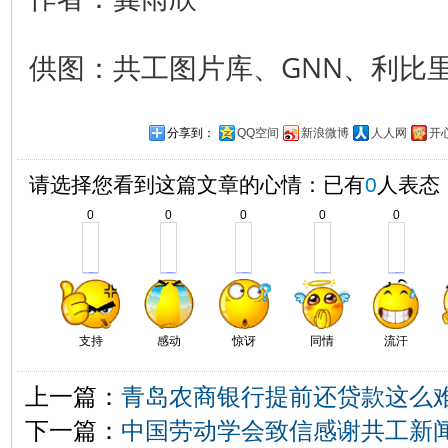
供图：共工图片库、GNN、利比
分享到：
QQ空间
新浪微博
人人网
开
请选择您看到这篇文章的心情：已有
0
人表态
0
0
0
0
0
支持
感动
惊讶
同情
流汗
上一篇：
青岛农商银行提前还贷款这么
下一篇：
中国劳动学会致信感谢共工新闻