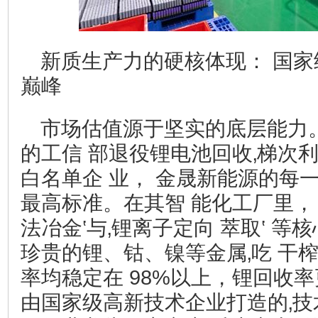
新质生产力的硬核体现： 国
巅峰
市场估值源于坚实的底层能力
的工信 部退役锂电池回收‚梯次利用
白名单企 业， 金晟新能源的每
最高标准。在其智 能化工厂里，
法冶金‛与‚锂离子定向 萃取‛ 等
珍贵的锂、钴、镍等金属‚吃 干
率均稳定在 98%以上，锂回收率
由国家级高新技术企业打造的‚技