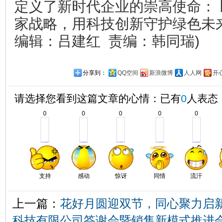
定义了新时代企业的崇高使命： 
家战略，用科技创新守护绿色未来
编辑：吕建红 责编：韩同瑞)
分享到：
QQ空间
新浪微博
人人网
开
请选择您看到这篇文章的心情：已有
0
人表态
0
0
0
0
0
支持
感动
惊讶
同情
流汗
上一篇：
花好月圆迎双节，同心聚力启
科技有限公司答谢会暨销售新模式推进