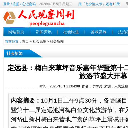
登录
/
注册
/
忘记密码
2026年8月5日 星期三
距『七夕情人节』还有13天
网站首页
新闻资讯
社会民生
县域发展
法治
当前位置：
首页
>
社会民生
>
社会新闻
社会新闻
定远县：梅白来草坪音乐嘉年华暨第十
旅游节盛大开幕
时间：2025/10/1 21:04:08 作者：李学兵 来源：人民
内容摘要：
10月1日上午9点30分，备受瞩
暨第十二届定远池河梅白鱼文化旅游节，在
河岱山新村梅白来营地广袤的草坪上震撼开