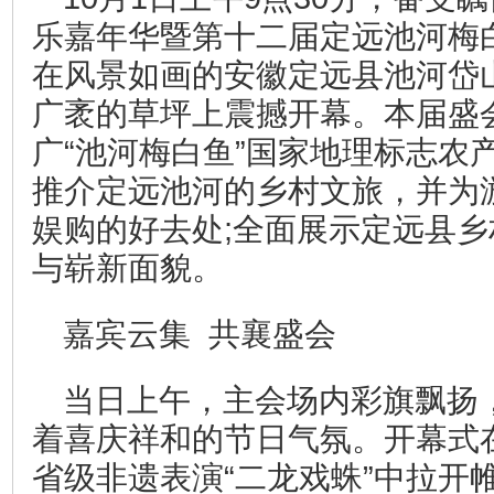
乐嘉年华暨第十二届定远池河梅
在风景如画的安徽定远县池河岱
广袤的草坪上震撼开幕。本届盛
广“池河梅白鱼”国家地理标志农
推介定远池河的乡村文旅，并为
娱购的好去处;全面展示定远县
与崭新面貌。
嘉宾云集 共襄盛会
当日上午，主会场内彩旗飘扬
着喜庆祥和的节日气氛。开幕式
省级非遗表演“二龙戏蛛”中拉开