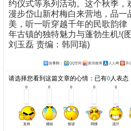
约仪式等系列活动。这个秋季，
漫步岱山新村梅白来营地，品一
美，听一听穿越千年的民歌韵律
年古镇的独特魅力与蓬勃生机!(
刘玉磊 责编：韩同瑞)
分享到：
QQ空间
新浪微博
人人网
开
请选择您看到这篇文章的心情：已有
0
人表态
0
0
0
0
0
支持
感动
惊讶
同情
流汗