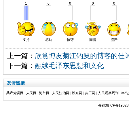
1
0
0
0
0
支持
感动
惊讶
同情
流汗
上一篇：
欣赏博友菊江钓叟的博客的佳词
下一篇：
融续毛泽东思想和文化
共产党员网
|
人民网
|
海外网
|
人民法治网
|
胶东网
|
共工网
|
人民观察周刊
|
半岛
备案:鲁ICP备19028