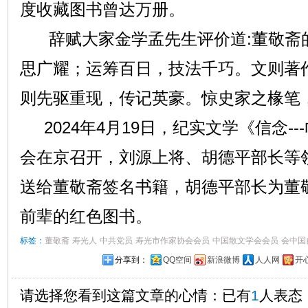
度收藏图书曾达万册。
辞赋大家金学孟先生评价道:董敬斋的
思广耀；运筹百日，技法千巧。文则著
则先驱重现，传记英豪。惊史家之椽笔
2024年4月19日，纪实文学《信念-
会在京召开，刘源上将、胡德平部长等
送给董敬斋签名书籍，胡德平部长为董
前辈的红色图书。
标签：
董敬斋
寿光人
中共党员
寿光市作家协会会员
中国散文学会会员
会中国
分享到：
QQ空间
新浪微博
人人网
开
请选择您看到这篇文章的心情：已有
1
人表态