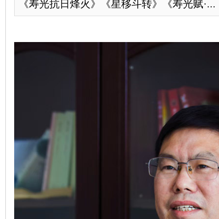
《寿光抗日烽火》《星移斗转》《寿光赋·...