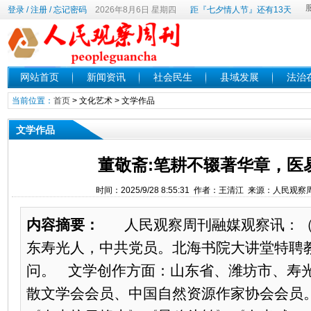
登录
/
注册
/
忘记密码
2026年8月6日 星期四
距『七夕情人节』还有13天
网站首页
新闻资讯
社会民生
县域发展
法治
当前位置：
首页
>
文化艺术
>
文学作品
文学作品
董敬斋:笔耕不辍著华章，医
时间：2025/9/28 8:55:31 作者：王清江 来源：人民观
内容摘要：
人民观察周刊融媒观察讯：（
东寿光人，中共党员。北海书院大讲堂特聘
问。 文学创作方面：山东省、潍坊市、寿
散文学会会员、中国自然资源作家协会会员