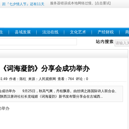
距『七夕情人节』还有11天
生
县域发展
法治在线
文化艺术
产经财税
《词海凝韵》分享会成功举办
16:31:49 作者：陈红 来源：人民观察网 查看：764 评论：0
会成功举办 9月25日，秋高气爽，丹桂飘香。由丝绸之路国际诗人联合会、
陕西汉唐诗社社长党端婧《词海凝韵》新书发布暨分享会在古城西...
功举办