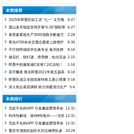
医院赔偿11.8万余元
管，河源市民政局更正公文错误并致歉
本类推荐
2025年即墨区职工庆 “七一” 文艺晚
6-27
会将于6月27日在古城举办
梁山县市场监管局开展“6·26”国际禁
6-27
毒日暨药物滥用宣传活动
泰普森紧急生产3000顶救灾帐篷万
2-28
里驰援土耳其
青岛4700余名交通志愿者上路维护
8-30
交通秩序
不打招呼就给学生换专业 海洋技师
8-10
学院称原专业取消
做花灯，猜灯谜，滑雪梯，哈尔滨这
2-15
个小区多种花样庆“元宵”
即墨中纺服装城C区将7.2亿法拍！
1-16
AB区已于去年法拍成功，记者起底背后缘
茶芋飘香 青岛即墨2021年第五届茶
9-18
由……
芋文化节即将盛大开幕
即墨区成立全国首家特殊儿童心理康
5-16
复研究中心
深入热企基层调研 助力供暖清洁生产
5-6
本类排行
无处不在的APP 引发邂逅爱情革命
12-31
时尚性解读：第4种性取向——无性
12-31
无处不在的APP 引发邂逅爱情革命
12-31
重庆市潼南区副区长刘玉梅带队参
10-29