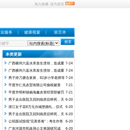
加入收藏
设为首页
商业服务
健康视窗
留言本
本类更新
广西横州六蓝水库发生溃坝，造成重
7-24
大人员伤亡，国务院成立调查评估组
广西横州六蓝水库发生溃坝，造成重
7-24
大人员伤亡，国务院成立调查评估组
男子持刀袭击舅舅、82岁小学老师等
7-24
致3死1重伤，被鉴定患精神分裂症，受害
平度市仁兆农贸有限公司偷税被查
7-21
者家属申请重新鉴定
处！
平度市明村镇杨海鑫农资经营部被罚
7-21
男子走出医院又回到病房后猝死，天
6-20
津一医院认为其“已出院”主张无责，法
浙江女子花8万元办城堡婚礼，仪式
6-20
院：只见“出院小结”未见“办理出院”记录，
播放的是“别人的老公和老婆”，投诉无
男子走出医院又回到病房后猝死，天
6-20
医院赔偿11.8万余元
门，店家：现场照片是赠送项目
津一医院认为其“已出院”主张无责，法
公招面试惊现“完美答卷”：考生作答
6-20
院：只见“出院小结”未见“办理出院”记录，
与标准答案一字不差，幕后黑手竟是……
广东河源市民政局公文将国错写成
6-20