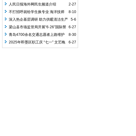
观考察涪州书院
人民日报海外网民生频道介绍
2-27
不打招呼就给学生换专业 海洋技师
8-10
学院称原专业取消
深入热企基层调研 助力供暖清洁生产
5-6
梁山县市场监管局开展“6·26”国际禁
6-27
毒日暨药物滥用宣传活动
青岛4700余名交通志愿者上路维护
8-30
交通秩序
2025年即墨区职工庆 “七一” 文艺晚
6-27
会将于6月27日在古城举办