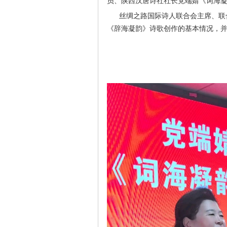
员、陕西汉唐诗社社长党端婧《词海
丝绸之路国际诗人联合会主席、联合
《辞海凝韵》诗歌创作的基本情况，