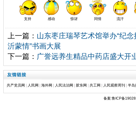
支持
感动
惊讶
同情
流汗
上一篇：
山东枣庄瑞琴艺术馆举办“纪念
沂蒙情”书画大展
下一篇：
广誉远养生精品中药店盛大开
共产党员网
|
人民网
|
海外网
|
人民法治网
|
胶东网
|
共工网
|
人民观察周刊
|
半岛
备案:鲁ICP备19028