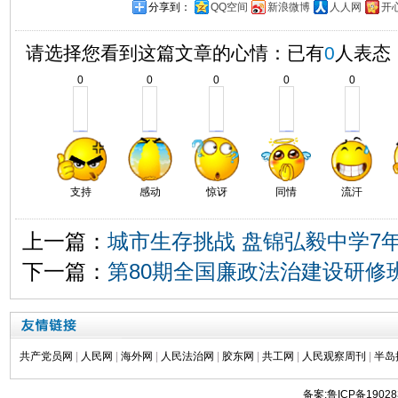
分享到：
QQ空间
新浪微博
人人网
开
请选择您看到这篇文章的心情：已有
0
人表态
0
0
0
0
0
支持
感动
惊讶
同情
流汗
上一篇：
城市生存挑战 盘锦弘毅中学7年级
下一篇：
第80期全国廉政法治建设研修
共产党员网
|
人民网
|
海外网
|
人民法治网
|
胶东网
|
共工网
|
人民观察周刊
|
半岛
备案:鲁ICP备19028