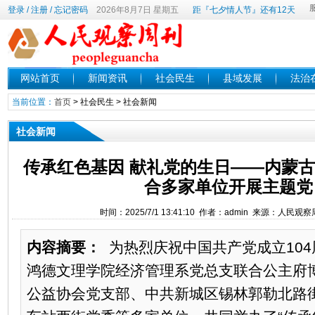
登录
/
注册
/
忘记密码
2026年8月7日 星期五
距『七夕情人节』还有12天
网站首页
新闻资讯
社会民生
县域发展
法治
当前位置：
首页
>
社会民生
>
社会新闻
社会新闻
传承红色基因 献礼党的生日——内蒙
合多家单位开展主题党
时间：2025/7/1 13:41:10 作者：admin 来源：人民
内容摘要：
为热烈庆祝中国共产党成立104
鸿德文理学院经济管理系党总支联合公主府
公益协会党支部、中共新城区锡林郭勒北路