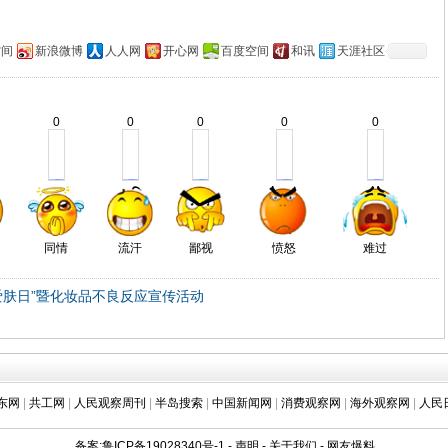
空间
新浪微博
人人网
开心网
百度空间
和讯
天涯社区
0
0
0
0
0
同情
流汗
鄙视
愤怒
难过
5爱肤日”暨化妆品不良反应宣传活动
东网
|
共工网
|
人民观察周刊
|
半岛搜索
|
中国新闻网
|
消费观察网
|
海外观察网
|
人民
备案:鲁ICP备19028340号-1
-
声明
-
关于我们
-
网友爆料