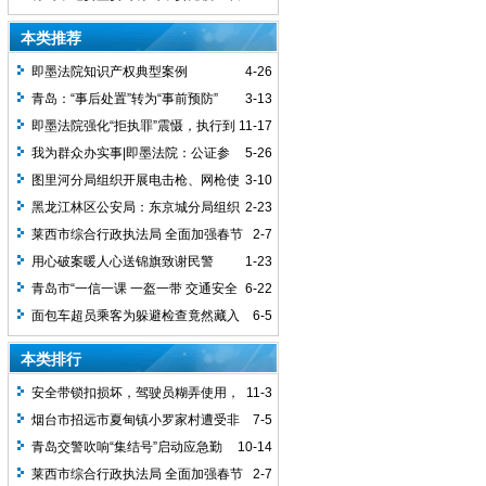
驳回→
人事部原主任黄方曜严重违纪违法问题进
本类推荐
行了立案审查调查
即墨法院知识产权典型案例
4-26
青岛：“事后处置”转为“事前预防”
3-13
即墨法院强化“拒执罪”震慑，执行到
11-17
位1300余万元案款
我为群众办实事|即墨法院：公证参
5-26
与调解 矛盾止于诉前
图里河分局组织开展电击枪、网枪使
3-10
用培训
黑龙江林区公安局：东京城分局组织
2-23
开展冬季整训体能测试
莱西市综合行政执法局 全面加强春节
2-7
假期文化市场执法检查
用心破案暖人心送锦旗致谢民警
1-23
青岛市“一信一课 一盔一带 交通安全
6-22
宣讲美丽乡村行”活动启动
面包车超员乘客为躲避检查竟然藏入
6-5
树林
本类排行
安全带锁扣损坏，驾驶员糊弄使用，
11-3
交警及时纠正消隐患
烟台市招远市夏甸镇小罗家村遭受非
7-5
法挖矿侵扰
青岛交警吹响“集结号”启动应急勤
10-14
务全力疏堵保畅护送核酸检测车辆
莱西市综合行政执法局 全面加强春节
2-7