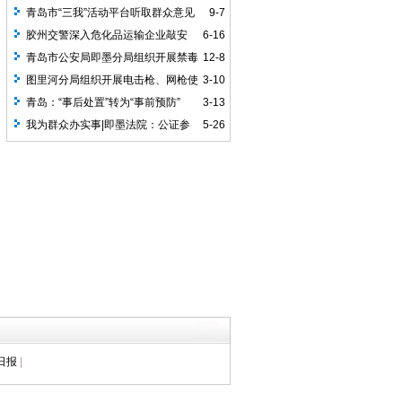
假期文化市场执法检查
青岛市“三我”活动平台听取群众意见
9-7
胶州交警深入危化品运输企业敲安
6-16
全“警种”
青岛市公安局即墨分局组织开展禁毒
12-8
宣传“进景区”宣传活动
图里河分局组织开展电击枪、网枪使
3-10
用培训
青岛：“事后处置”转为“事前预防”
3-13
我为群众办实事|即墨法院：公证参
5-26
与调解 矛盾止于诉前
日报
|