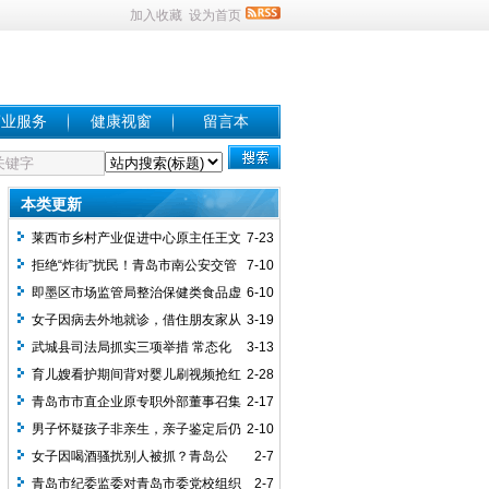
加入收藏
设为首页
商业服务
健康视窗
留言本
本类更新
莱西市乡村产业促进中心原主任王文
7-23
波严重违纪违法被开除党籍和公职
拒绝“炸街”扰民！青岛市南公安交管
7-10
大队连查两辆非法改装
即墨区市场监管局整治保健类食品虚
6-10
假宣传守护老年人消费安全
女子因病去外地就诊，借住朋友家从
3-19
上铺摔伤，向朋友索要医药费！法院判了
武城县司法局抓实三项举措 常态化
3-13
→
开展执法证件清理规范
育儿嫂看护期间背对婴儿刷视频抢红
2-28
包，约半小时后发现其面部朝下嘴唇发
青岛市市直企业原专职外部董事召集
2-17
紫，送医抢救无效死亡；家属起诉，法院
人张伟严重违纪违法被开除党籍和公职
男子怀疑孩子非亲生，亲子鉴定后仍
2-10
一审判赔十余万
要求妻子打胎离婚，公公为安抚儿媳向其
女子因喝酒骚扰别人被抓？青岛公
2-7
转账650万元，后又起诉要求返还，法院
安：造谣者被行政拘留5日2
青岛市纪委监委对青岛市委党校组织
2-7