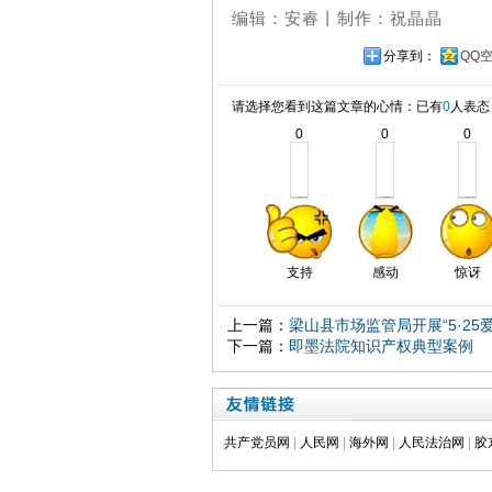
编辑：安睿丨制作：祝晶晶
分享到：
QQ
请选择您看到这篇文章的心情：已有
0
人表态
0
0
0
支持
感动
惊讶
上一篇：
梁山县市场监管局开展“5·2
下一篇：
即墨法院知识产权典型案例
共产党员网
|
人民网
|
海外网
|
人民法治网
|
胶